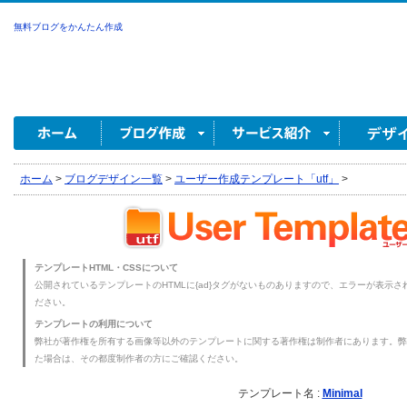
無料ブログをかんたん作成
ホーム
>
ブログデザイン一覧
>
ユーザー作成テンプレート「utf」
>
テンプレートHTML・CSSについて
公開されているテンプレートのHTMLに{ad}タグがないものありますので、エラーが表示され
ださい。
テンプレートの利用について
弊社が著作権を所有する画像等以外のテンプレートに関する著作権は制作者にあります。弊
た場合は、その都度制作者の方にご確認ください。
テンプレート名 :
Minimal