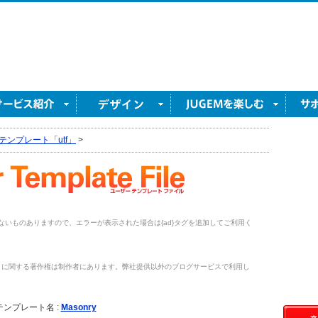
テンプレート「utf」
>
がないものありますので、エラーが表示された場合は{ad}タグを追加してご利用く
トに関する著作権は制作者にあります。弊社提供以外のブログサービスで利用し
。
テンプレート名 :
Masonry