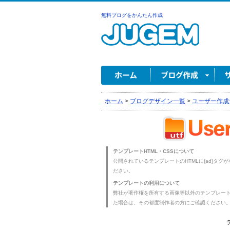
無料ブログをかんたん作成
ホーム
>
ブログデザイン一覧
>
ユーザー作成
テンプレートHTML・CSSについて
公開されているテンプレートのHTMLに{ad}タグ
ださい。
テンプレートの利用について
弊社が著作権を所有する画像等以外のテンプレー
た場合は、その都度制作者の方にご確認ください