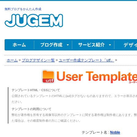
無料ブログをかんたん作成
ホーム
>
ブログデザイン一覧
>
ユーザー作成テンプレート「utf」
>
テンプレートHTML・CSSについて
公開されているテンプレートのHTMLに{ad}タグがないものありますので、エラーが表示され
ださい。
テンプレートの利用について
弊社が著作権を所有する画像等以外のテンプレートに関する著作権は制作者にあります。弊
た場合は、その都度制作者の方にご確認ください。
テンプレート名 :
Noble