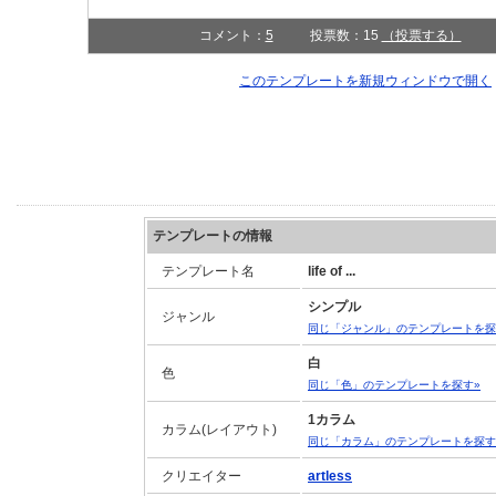
コメント：
5
投票数：15
（投票する）
このテンプレートを新規ウィンドウで開
テンプレートの情報
テンプレート名
life of ...
シンプル
ジャンル
同じ「ジャンル」のテンプレートを探
白
色
同じ「色」のテンプレートを探す»
1カラム
カラム(レイアウト)
同じ「カラム」のテンプレートを探す
クリエイター
artless