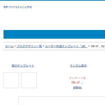
無料ブログをかんたん作成
ホーム
>
ブログデザイン一覧
>
ユーザー作成テンプレート「utf」
>
life of ... b
前のテンプレート
ランダム表示
テンプレート名
life of ...
artless