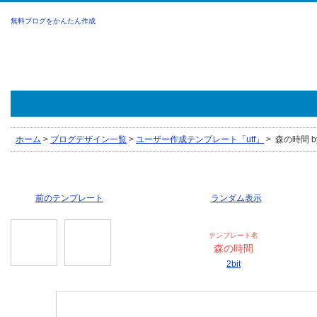
無料ブログをかんたん作成
ホーム
>
ブログデザイン一覧
>
ユーザー作成テンプレート「utf」
>
森の時間 by 
前のテンプレート
ランダム表示
テンプレート名
森の時間
2bit