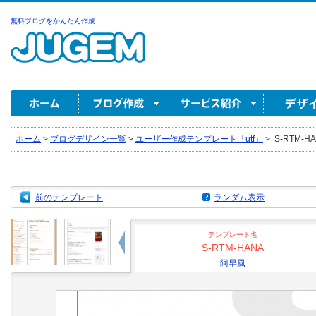
無料ブログをかんたん作成
ホーム
>
ブログデザイン一覧
>
ユーザー作成テンプレート「utf」
>
S-RTM-H
前のテンプレート
ランダム表示
テンプレート名
S-RTM-HANA
阿早風