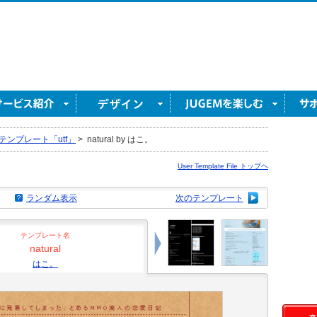
テンプレート「utf」
>
natural by はこ。
User Template File トップヘ
ランダム表示
次のテンプレート
テンプレート名
natural
はこ。