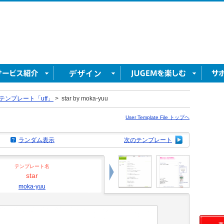
テンプレート「utf」
>
star by moka-yuu
User Template File トップヘ
ランダム表示
次のテンプレート
テンプレート名
star
moka-yuu