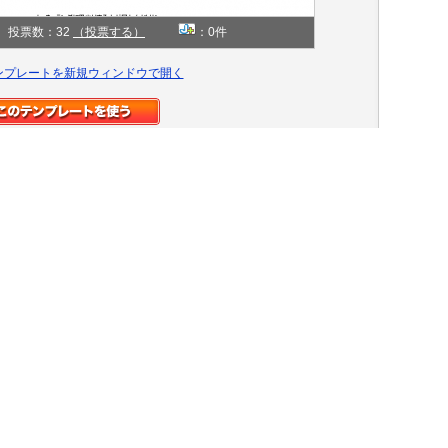
投票数：32
（投票する）
：0件
ンプレートを新規ウィンドウで開く
学生
シンプル
同じ「ジャンル」のテンプレートを探す»
白
同じ「色」のテンプレートを探す»
2カラム左
同じ「カラム」のテンプレートを探す»
Jubilee？