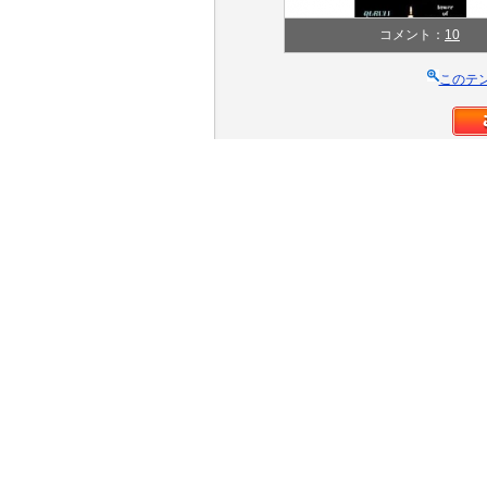
コメント：
10
このテ
テンプレートの情報
テンプレート名
ジャンル
色
カラム(レイアウト)
クリエイター