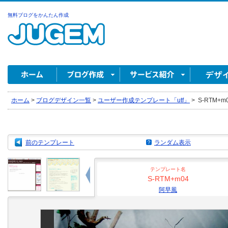
無料ブログをかんたん作成
ホーム
>
ブログデザイン一覧
>
ユーザー作成テンプレート「utf」
>
S-RTM+m
前のテンプレート
ランダム表示
テンプレート名
S-RTM+m04
阿早風