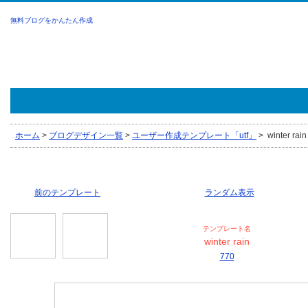
無料ブログをかんたん作成
ホーム
>
ブログデザイン一覧
>
ユーザー作成テンプレート「utf」
>
winter rain
前のテンプレート
ランダム表示
テンプレート名
winter rain
770