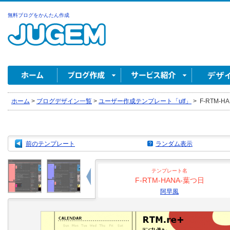
無料ブログをかんたん作成
ホーム
>
ブログデザイン一覧
>
ユーザー作成テンプレート「utf」
>
F-RTM-H
前のテンプレート
ランダム表示
テンプレート名
F-RTM-HANA-葉つ日
阿早風