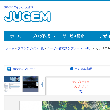
無料ブログをかんたん作成
ホーム
>
ブログデザイン一覧
>
ユーザー作成テンプレート「utf」
>
カナリア by
前のテンプレート
ランダム表示
テンプレート名
カナリア
72