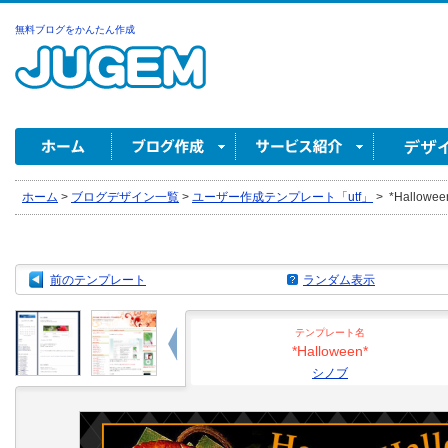
無料ブログをかんたん作成
ホーム
>
ブログデザイン一覧
>
ユーザー作成テンプレート「utf」
>
*Hallowe
前のテンプレート
ランダム表示
テンプレート名
*Halloween*
シノブ