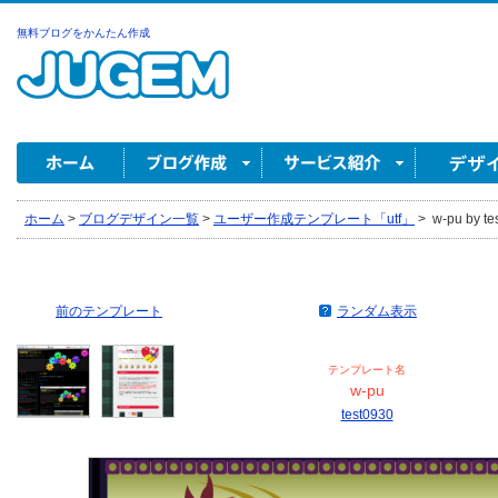
無料ブログをかんたん作成
ホーム
>
ブログデザイン一覧
>
ユーザー作成テンプレート「utf」
>
w-pu by te
前のテンプレート
ランダム表示
テンプレート名
w-pu
test0930