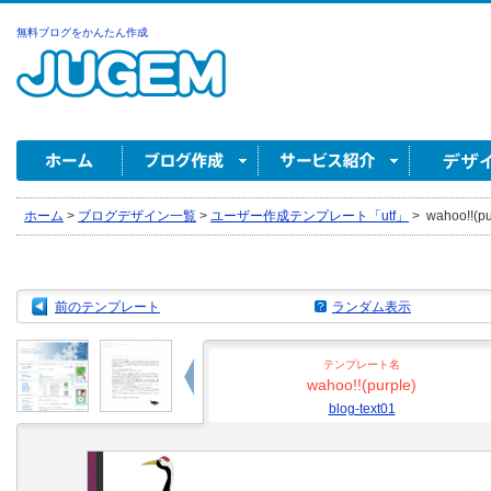
無料ブログをかんたん作成
ホーム
>
ブログデザイン一覧
>
ユーザー作成テンプレート「utf」
>
wahoo!!(pur
前のテンプレート
ランダム表示
テンプレート名
wahoo!!(purple)
blog-text01