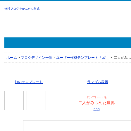
無料ブログをかんたん作成
ホーム
>
ブログデザイン一覧
>
ユーザー作成テンプレート「utf」
>
二人がみつめ
前のテンプレート
ランダム表示
テンプレート名
二人がみつめた世界
nob