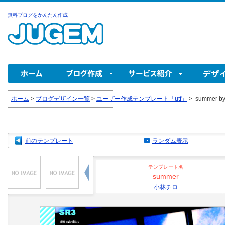
無料ブログをかんたん作成
ホーム
>
ブログデザイン一覧
>
ユーザー作成テンプレート「utf」
>
summer 
前のテンプレート
ランダム表示
テンプレート名
summer
小林チロ