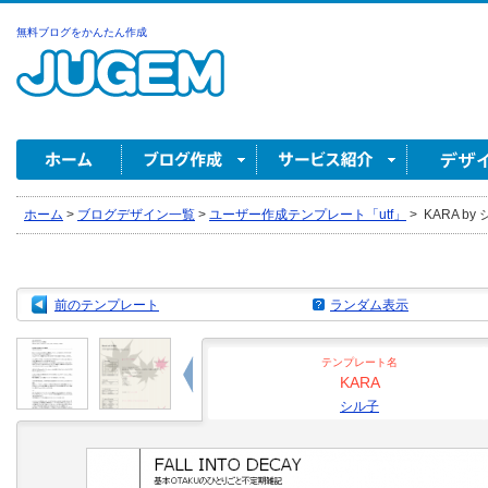
無料ブログをかんたん作成
ホーム
>
ブログデザイン一覧
>
ユーザー作成テンプレート「utf」
>
KARA by
前のテンプレート
ランダム表示
テンプレート名
KARA
シル子