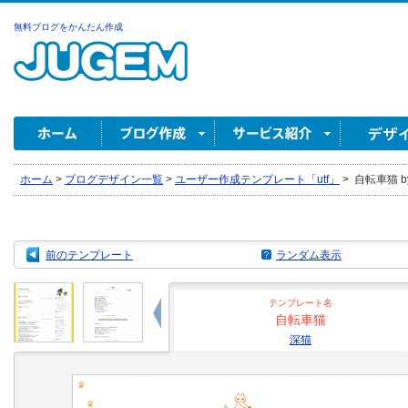
無料ブログをかんたん作成
ホーム
>
ブログデザイン一覧
>
ユーザー作成テンプレート「utf」
>
自転車猫 b
前のテンプレート
ランダム表示
テンプレート名
自転車猫
深猫