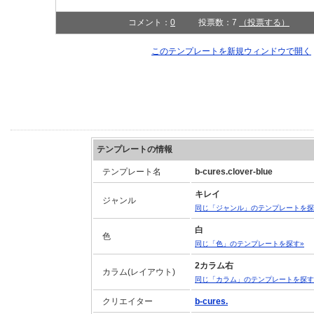
コメント：
0
投票数：7
（投票する）
このテンプレートを新規ウィンドウで開く
テンプレートの情報
テンプレート名
b-cures.clover-blue
キレイ
ジャンル
同じ「ジャンル」のテンプレートを探
白
色
同じ「色」のテンプレートを探す»
2カラム右
カラム(レイアウト)
同じ「カラム」のテンプレートを探す
クリエイター
b-cures.