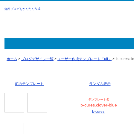
無料ブログをかんたん作成
ホーム
>
ブログデザイン一覧
>
ユーザー作成テンプレート「utf」
>
b-cures.clo
前のテンプレート
ランダム表示
テンプレート名
b-cures.clover-blue
b-cures.