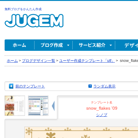
無料ブログをかんたん作成
ホーム
>
ブログデザイン一覧
>
ユーザー作成テンプレート「utf」
>
snow_flak
前のテンプレート
ランダム表示
テンプレート名
snow_flakes '09
シノブ