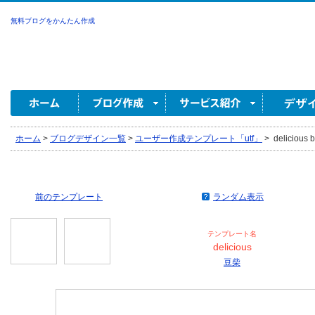
無料ブログをかんたん作成
ホーム
>
ブログデザイン一覧
>
ユーザー作成テンプレート「utf」
>
delicious
前のテンプレート
ランダム表示
テンプレート名
delicious
豆柴