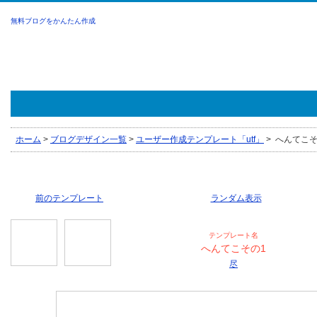
無料ブログをかんたん作成
ホーム
>
ブログデザイン一覧
>
ユーザー作成テンプレート「utf」
>
へんてこその
前のテンプレート
ランダム表示
テンプレート名
へんてこその1
尽