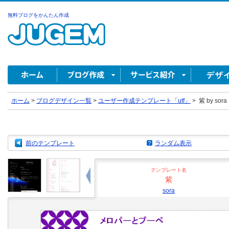
無料ブログをかんたん作成
ホーム
>
ブログデザイン一覧
>
ユーザー作成テンプレート「utf」
>
紫 by sora
前のテンプレート
ランダム表示
テンプレート名
紫
sora