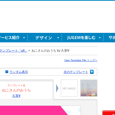
テンプレート「utf」
>
ねこさんのおうち by 久実∀
User Template File トップヘ
ランダム表示
次のテンプレート
テンプレート名
ねこさんのおうち
久実∀