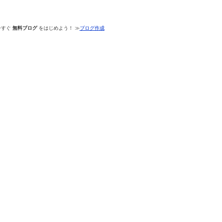
今すぐ
無料ブログ
をはじめよう！ ≫
ブログ作成