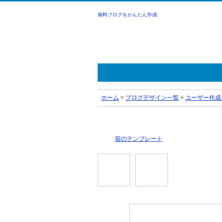
無料ブログをかんたん作成
ホーム
>
ブログデザイン一覧
>
ユーザー作成
前のテンプレート