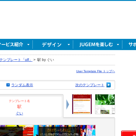
テンプレート「utf」
>
駅 by ぐい
User Template File トップヘ
ランダム表示
次のテンプレート
テンプレート名
駅
ぐい