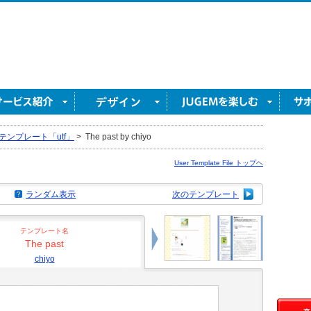
テンプレート「utf」
>
The past by chiyo
User Template File トップヘ
ランダム表示
次のテンプレート
テンプレート名
The past
chiyo