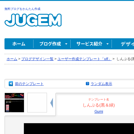
無料ブログをかんたん作成
ホーム
>
ブログデザイン一覧
>
ユーザー作成テンプレート「utf」
>
しんぷる(黒＆
前のテンプレート
ランダム表示
テンプレート名
しんぷる(黒＆緑)
Gumi