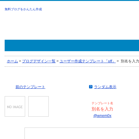
無料ブログをかんたん作成
ホーム
>
ブログデザイン一覧
>
ユーザー作成テンプレート「utf」
>
別名を入力 b
前のテンプレート
ランダム表示
テンプレート名
別名を入力
@wnem0x