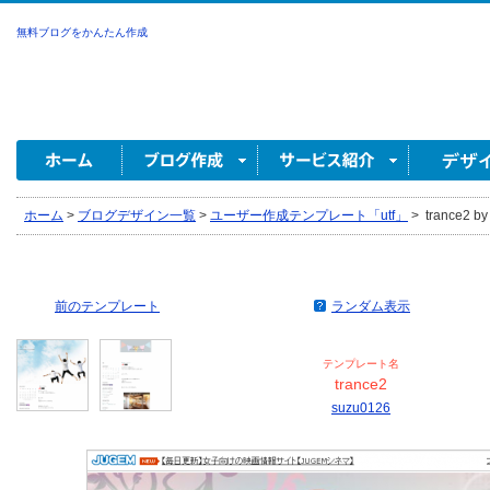
無料ブログをかんたん作成
ホーム
>
ブログデザイン一覧
>
ユーザー作成テンプレート「utf」
>
trance2 by
前のテンプレート
ランダム表示
テンプレート名
trance2
suzu0126