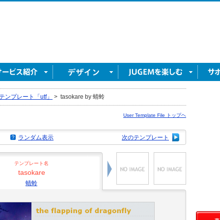
テンプレート「utf」
>
tasokare by 蜻蛉
User Template File トップヘ
ランダム表示
次のテンプレート
テンプレート名
tasokare
蜻蛉