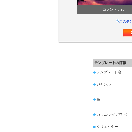
コメント：
98
このテ
テンプレートの情報
テンプレート名
ジャンル
色
カラム(レイアウト)
クリエイター