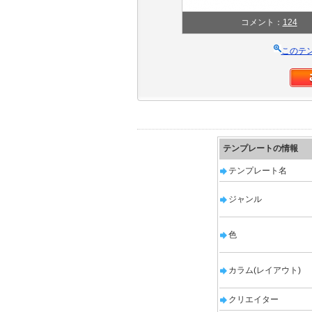
コメント：
124
このテ
テンプレートの情報
テンプレート名
ジャンル
色
カラム(レイアウト)
クリエイター