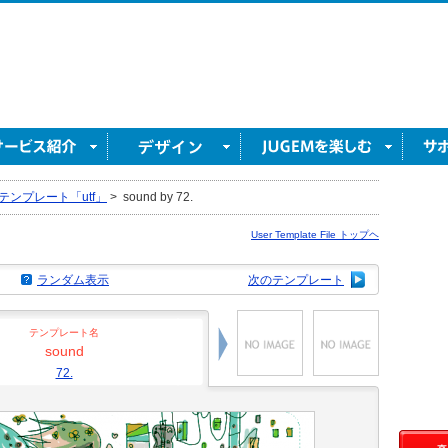
テンプレート「utf」
>
sound by 72.
User Template File トップヘ
ランダム表示
次のテンプレート
テンプレート名
sound
72.