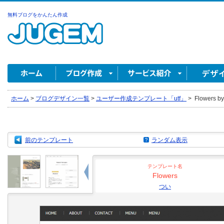
無料ブログをかんたん作成
ホーム
>
ブログデザイン一覧
>
ユーザー作成テンプレート「utf」
>
Flowers b
前のテンプレート
ランダム表示
テンプレート名
Flowers
つい