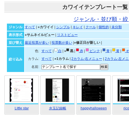
カワイイテンプレート一覧
ジャンル・並び順・絞
ジャンル
すべて
|
»カワイイ
|
シンプル
|
キレイ
|
クール
|
個性的
|
未分類
表示形式
»サムネイルビュー
|
リストビュー
並び替え
最近投票が多い
|
投票数が多い
|
»修正日が新しい
|
色:
すべて
|
白
|
»
黒
|
赤
|
ピンク
|
青
|
黄
|
オ
カラム:
すべて
|
»1カラム
|
2カラム-右メニュー
|
2カラム-左メ
絞り込み
名前:
Little star
水玉記録帳
happyhalloween
ric