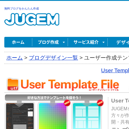
無料ブログをかんたん作成
ホーム
>
ブログデザイン一覧
>
ユーザー作成テンプ
User Tem
User 
JUGE
方々が
開・共