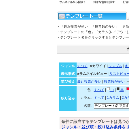
・「最近投票が多い」「投票数の多い」「更
・テンプレートの「色」「カラム(レイアウト
・テンプレート名をクリックするとテンプレ
ジャンル
すべて
|
»カワイイ
|
シンプル
|
キ
表示形式
»サムネイルビュー
|
リストビュ
並び替え
最近投票が多い
|
投票数が多い
|
色:
すべて
|
白
|
黒
|
カラム:
すべて
|
1カラム
|
2カ
絞り込み
名前:
条件に該当するテンプレートは見つ
ジャンル・並び順・絞り込み条件を