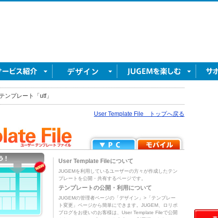
テンプレート「utf」
User Template File トップへ戻る
User Template Fileについて
JUGEMを利用しているユーザーの方々が作成したテン
プレートを公開・共有するページです。
テンプレートの公開・利用について
JUGEMの管理者ページの「デザイン」>「テンプレー
ト変更」ページから簡単にできます。JUGEM、ロリポ
ブログをお使いのお客様は、User Template Fileで公開