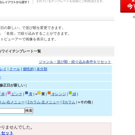
されているテンプレートを自由にご利用頂けます。
新日の新しい」で並び順を変更できます。
)」「名前」で絞り込みすることができます。
ートビューアーで画像を表示します。
カワイイテンプレート一覧
ジャンル・並び順・絞り込み条件をリセット
レイ
|
クール
|
個性的
|
未分類
ー
»修正日が新しい
|
赤
|
ピンク
|
青
|
»
黄
|
オレンジ
|
緑
|
ラム-右メニュー
|
2カラム-左メニュー
|
3カラム
|
»その他
|
かりませんでした。
リセット