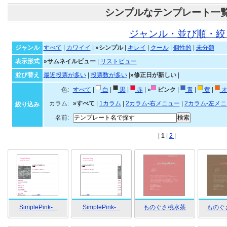
シンプルなテンプレート一
ジャンル・並び順・絞
ジャンル
すべて
|
カワイイ
|
»シンプル
|
キレイ
|
クール
|
個性的
|
未分類
表示形式
»サムネイルビュー
|
リストビュー
並び替え
最近投票が多い
|
投票数が多い
|
»修正日が新しい
|
色:
すべて
|
白
|
黒
|
赤
|
»
ピンク
|
青
|
黄
|
オ
カラム:
»すべて
|
1カラム
|
2カラム-右メニュー
|
2カラム-左メ
絞り込み
名前:
|
1
|
2
|
SimplePink-...
SimplePink-...
ものぐさ桃水茶
ものぐ