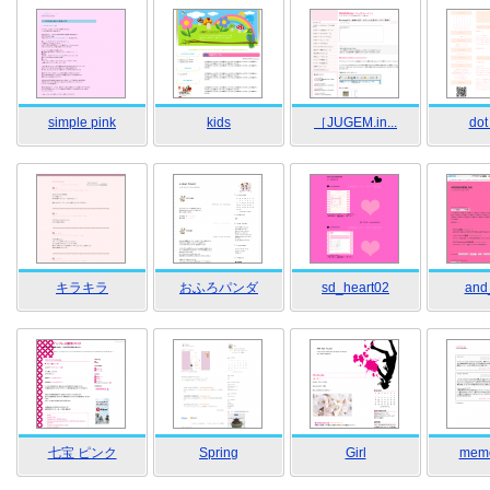
simple pink
kids
［JUGEM.in...
dot
キラキラ
おふろパンダ
sd_heart02
and
七宝 ピンク
Spring
Girl
memo