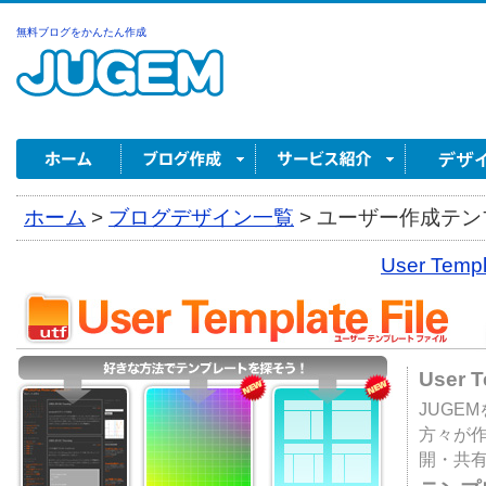
無料ブログをかんたん作成
ホーム
>
ブログデザイン一覧
>
ユーザー作成テンプ
User Tem
User 
JUGE
方々が
開・共