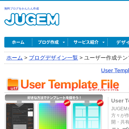
無料ブログをかんたん作成
ホーム
>
ブログデザイン一覧
>
ユーザー作成テンプ
User Tem
User 
JUGE
方々が
開・共