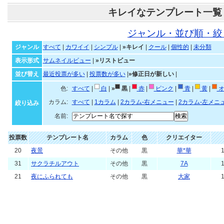
キレイなテンプレート一覧
ジャンル・並び順・絞
ジャンル
すべて
|
カワイイ
|
シンプル
|
»キレイ
|
クール
|
個性的
|
未分類
表示形式
サムネイルビュー
|
»リストビュー
並び替え
最近投票が多い
|
投票数が多い
|
»修正日が新しい
|
色:
すべて
|
白
|
»
黒
|
赤
|
ピンク
|
青
|
黄
|
オ
カラム:
すべて
|
1カラム
|
2カラム-右メニュー
|
2カラム-左メニ
絞り込み
名前:
投票数
テンプレート名
カラム
色
クリエイター
20
夜景
その他
黒
華*華
1
31
サクラチルアウト
その他
黒
7A
1
21
夜にふられても
その他
黒
大家
1