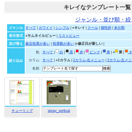
キレイなテンプレート一覧
ジャンル・並び順・絞
ジャンル
すべて
|
カワイイ
|
シンプル
|
»キレイ
|
クール
|
個性的
|
未分類
表示形式
»サムネイルビュー
|
リストビュー
並び替え
最近投票が多い
|
投票数が多い
|
»修正日が新しい
|
色:
すべて
|
白
|
黒
|
赤
|
ピンク
|
青
|
»
黄
|
オ
カラム:
すべて
|
»1カラム
|
2カラム-右メニュー
|
2カラム-左メ
絞り込み
名前:
チューリップ
spray_vertical