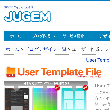
無料ブログをかんたん作成
ホーム
>
ブログデザイン一覧
>
ユーザー作成テンプ
User Tem
User 
JUGE
方々が
開・共