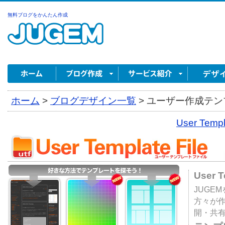
無料ブログをかんたん作成
ホーム
>
ブログデザイン一覧
>
ユーザー作成テンプ
User Tem
User 
JUGE
方々が
開・共