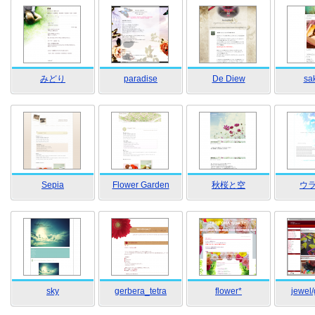
みどり
paradise
De Diew
sa
Sepia
Flower Garden
秋桜と空
ウ
sky
gerbera_tetra
flower*
jewel/