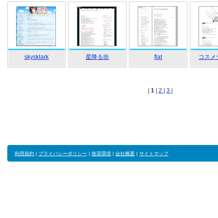
skysklark
星降る街
flat
コスメ
|
1
|
2
|
3
|
利用規約
|
プライバシーポリシー
|
推奨環境
|
会社概要
|
サイトマップ