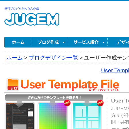
無料ブログをかんたん作成
ホーム
>
ブログデザイン一覧
>
ユーザー作成テンプ
User Tem
User 
JUGE
方々が
開・共