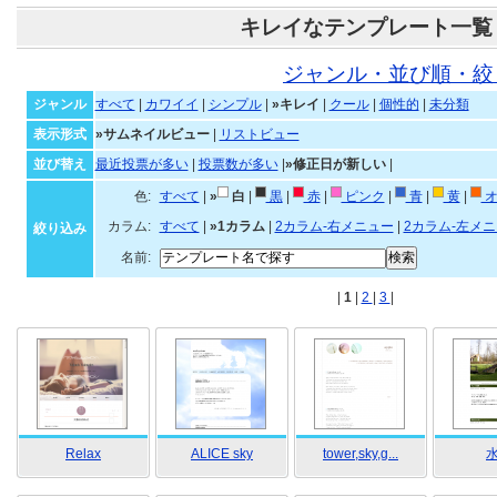
キレイなテンプレート一覧
ジャンル・並び順・絞
ジャンル
すべて
|
カワイイ
|
シンプル
|
»キレイ
|
クール
|
個性的
|
未分類
表示形式
»サムネイルビュー
|
リストビュー
並び替え
最近投票が多い
|
投票数が多い
|
»修正日が新しい
|
色:
すべて
|
»
白
|
黒
|
赤
|
ピンク
|
青
|
黄
|
オ
カラム:
すべて
|
»1カラム
|
2カラム-右メニュー
|
2カラム-左メ
絞り込み
名前:
|
1
|
2
|
3
|
Relax
ALICE sky
tower,sky,g...