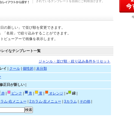
されているテンプレートを自由にご利用頂けます。
新日の新しい」で並び順を変更できます。
)」「名前」で絞り込みすることができます。
ートビューアーで画像を表示します。
キレイなテンプレート一覧
ジャンル・並び順・絞り込み条件をリセット
レイ
|
クール
|
個性的
|
未分類
ー
»修正日が新しい
|
赤
|
ピンク
|
青
|
黄
|
オレンジ
|
»
緑
|
カラム-右メニュー
|
2カラム-左メニュー
|
3カラム
|
その他
|