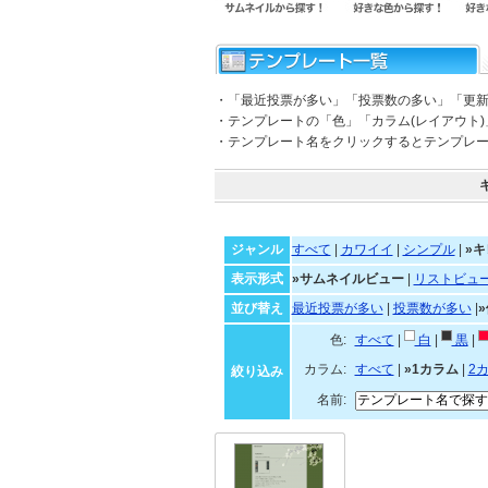
・「最近投票が多い」「投票数の多い」「更
・テンプレートの「色」「カラム(レイアウト
・テンプレート名をクリックするとテンプレ
ジャンル
すべて
|
カワイイ
|
シンプル
|
»キ
表示形式
»サムネイルビュー
|
リストビュ
並び替え
最近投票が多い
|
投票数が多い
|
色:
すべて
|
白
|
黒
|
カラム:
すべて
|
»1カラム
|
2
絞り込み
名前: