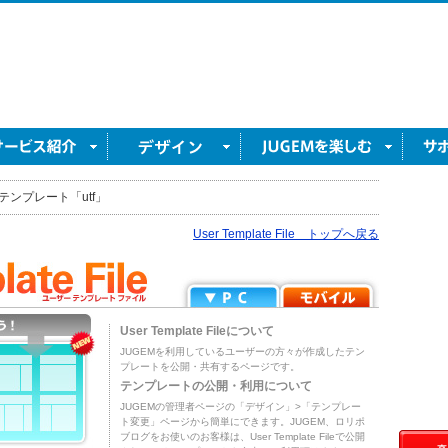
テンプレート「utf」
User Template File トップへ戻る
User Template Fileについて
JUGEMを利用しているユーザーの方々が作成したテン
プレートを公開・共有するページです。
テンプレートの公開・利用について
JUGEMの管理者ページの「デザイン」>「テンプレー
ト変更」ページから簡単にできます。JUGEM、ロリポ
ブログをお使いのお客様は、User Template Fileで公開