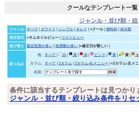
クールなテンプレート一覧
ジャンル・並び順・絞
ジャンル
すべて
|
カワイイ
|
シンプル
|
キレイ
|
»クール
|
個性的
|
未分類
表示形式
»サムネイルビュー
|
リストビュー
並び替え
最近投票が多い
|
投票数が多い
|
»修正日が新しい
|
色:
すべて
|
白
|
黒
|
赤
|
ピンク
|
青
|
»
黄
|
オ
カラム:
すべて
|
1カラム
|
2カラム-右メニュー
|
»2カラム-左メ
絞り込み
名前:
条件に該当するテンプレートは見つかり
ジャンル・並び順・絞り込み条件をリセ