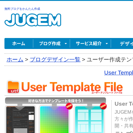
無料ブログをかんたん作成
ホーム
>
ブログデザイン一覧
>
ユーザー作成テンプ
User Tem
User 
JUGE
方々が
開・共