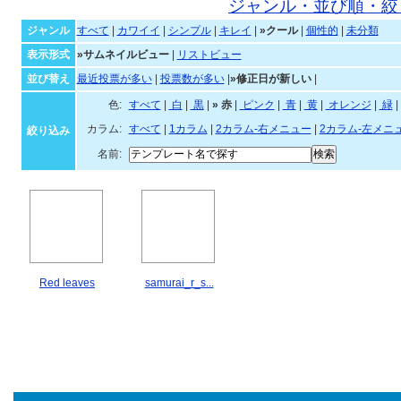
クールなテンプレート一覧
ジャンル・並び順・絞
ジャンル
すべて
|
カワイイ
|
シンプル
|
キレイ
|
»クール
|
個性的
|
未分類
表示形式
»サムネイルビュー
|
リストビュー
並び替え
最近投票が多い
|
投票数が多い
|
»修正日が新しい
|
色:
すべて
|
白
|
黒
|
»
赤
|
ピンク
|
青
|
黄
|
オレンジ
|
緑
|
カラム:
すべて
|
1カラム
|
2カラム-右メニュー
|
2カラム-左メニ
絞り込み
名前:
Red leaves
samurai_r_s...