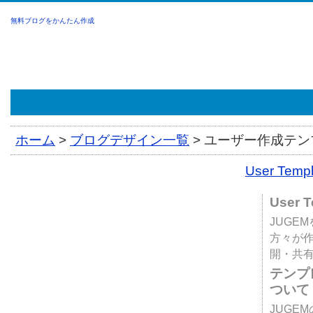
無料ブログをかんたん作成
ホーム
>
ブログデザイン一覧
>
ユーザー作成テンプ
User Tem
User 
JUGE
方々が
開・共