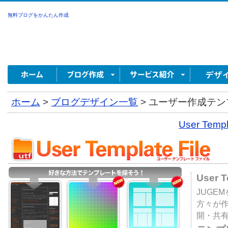
無料ブログをかんたん作成
ホーム
>
ブログデザイン一覧
>
ユーザー作成テンプ
User Tem
User 
JUGE
方々が
開・共