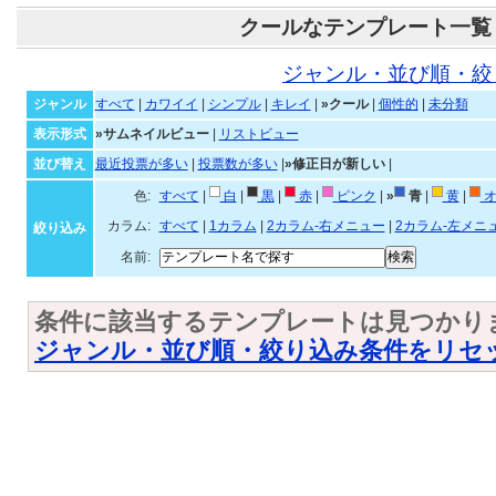
クールなテンプレート一覧
ジャンル・並び順・絞
ジャンル
すべて
|
カワイイ
|
シンプル
|
キレイ
|
»クール
|
個性的
|
未分類
表示形式
»サムネイルビュー
|
リストビュー
並び替え
最近投票が多い
|
投票数が多い
|
»修正日が新しい
|
色:
すべて
|
白
|
黒
|
赤
|
ピンク
|
»
青
|
黄
|
オ
カラム:
すべて
|
1カラム
|
2カラム-右メニュー
|
2カラム-左メニ
絞り込み
名前:
条件に該当するテンプレートは見つかり
ジャンル・並び順・絞り込み条件をリセ