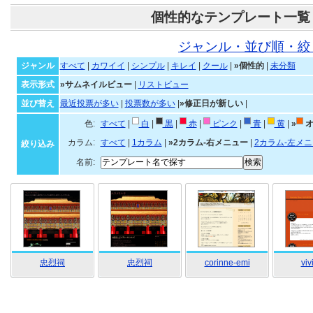
個性的なテンプレート一覧
ジャンル・並び順・絞
ジャンル
すべて
|
カワイイ
|
シンプル
|
キレイ
|
クール
|
»個性的
|
未分類
表示形式
»サムネイルビュー
|
リストビュー
並び替え
最近投票が多い
|
投票数が多い
|
»修正日が新しい
|
色:
すべて
|
白
|
黒
|
赤
|
ピンク
|
青
|
黄
|
»
オ
カラム:
すべて
|
1カラム
|
»2カラム-右メニュー
|
2カラム-左メ
絞り込み
名前:
忠烈祠
忠烈祠
corinne-emi
viv