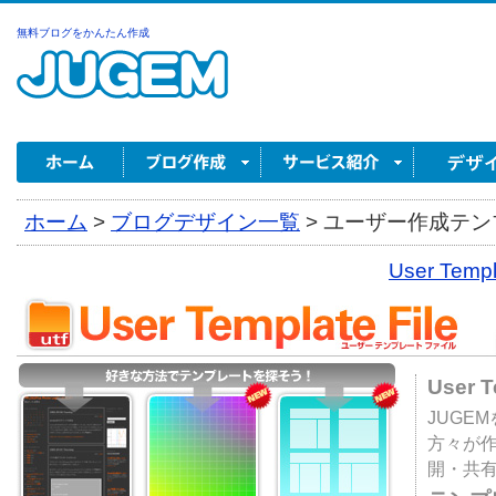
無料ブログをかんたん作成
ホーム
>
ブログデザイン一覧
>
ユーザー作成テンプ
User Tem
User 
JUGE
方々が
開・共