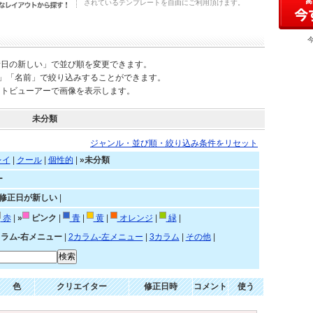
されているテンプレートを自由にご利用頂けます。
新日の新しい」で並び順を変更できます。
)」「名前」で絞り込みすることができます。
ートビューアーで画像を表示します。
未分類
ジャンル・並び順・絞り込み条件をリセット
レイ
|
クール
|
個性的
|
»未分類
ー
»修正日が新しい
|
赤
|
»
ピンク
|
青
|
黄
|
オレンジ
|
緑
|
カラム-右メニュー
|
2カラム-左メニュー
|
3カラム
|
その他
|
色
クリエイター
修正日時
コメント
使う