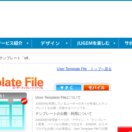
テンプレート「utf」
User Template File トップへ戻る
User Template Fileについて
JUGEMを利用しているユーザーの方々が作成したテン
プレートを公開・共有するページです。
テンプレートの公開・利用について
JUGEMの管理者ページの「デザイン」>「テンプレー
ト変更」ページから簡単にできます。JUGEM、ロリポ
ブログをお使いのお客様は、User Template Fileで公開