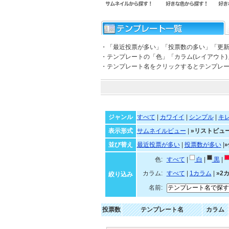
・「最近投票が多い」「投票数の多い」「更
・テンプレートの「色」「カラム(レイアウト
・テンプレート名をクリックするとテンプレ
ジャンル
すべて
|
カワイイ
|
シンプル
|
キ
表示形式
サムネイルビュー
|
»リストビュ
並び替え
最近投票が多い
|
投票数が多い
|
色:
すべて
|
白
|
黒
|
カラム:
すべて
|
1カラム
|
»2
絞り込み
名前:
投票数
テンプレート名
カラム