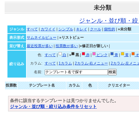
未分類
ジャンル・並び順・絞
ジャンル
すべて
|
カワイイ
|
シンプル
|
キレイ
|
クール
|
個性的
|
»未分類
表示形式
サムネイルビュー
|
»リストビュー
並び替え
最近投票が多い
|
投票数が多い
|
»修正日が新しい
|
色:
すべて
|
白
|
»
黒
|
赤
|
ピンク
|
青
|
黄
|
オ
カラム:
すべて
|
1カラム
|
2カラム-右メニュー
|
2カラム-左メニ
絞り込み
名前:
投票数
テンプレート名
カラム
色
クリエイター
条件に該当するテンプレートは見つかりませんでした。
ジャンル・並び順・絞り込み条件をリセット