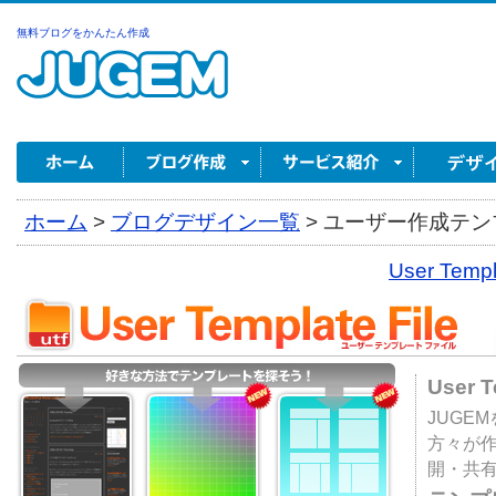
無料ブログをかんたん作成
ホーム
>
ブログデザイン一覧
>
ユーザー作成テンプ
User Tem
User 
JUGE
方々が
開・共