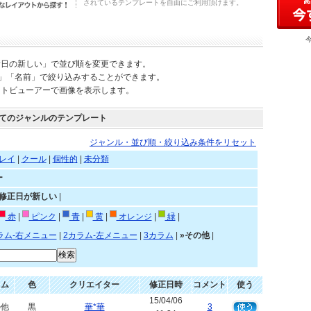
されているテンプレートを自由にご利用頂けます。
新日の新しい」で並び順を変更できます。
)」「名前」で絞り込みすることができます。
ートビューアーで画像を表示します。
てのジャンルのテンプレート
ジャンル・並び順・絞り込み条件をリセット
レイ
|
クール
|
個性的
|
未分類
ー
»修正日が新しい
|
赤
|
ピンク
|
青
|
黄
|
オレンジ
|
緑
|
ラム-右メニュー
|
2カラム-左メニュー
|
3カラム
|
»その他
|
ラム
色
クリエイター
修正日時
コメント
使う
15/04/06
の他
黒
華*華
3