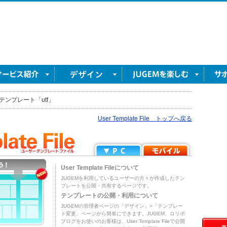
テンプレート「utf」
User Template File トップへ戻る
User Template Fileについて
JUGEMを利用しているユーザーの方々が作成したテン
プレートを公開・共有するページです。
テンプレートの公開・利用について
JUGEMの管理者ページの「デザイン」>「テンプレー
ト変更」ページから簡単にできます。JUGEM、ロリポ
ブログをお使いのお客様は、User Template Fileで公開