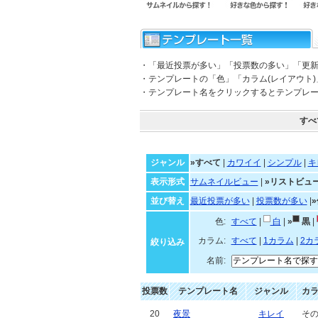
・「最近投票が多い」「投票数の多い」「更
・テンプレートの「色」「カラム(レイアウト
・テンプレート名をクリックするとテンプレ
すべ
ジャンル
»すべて
|
カワイイ
|
シンプル
|
キ
表示形式
サムネイルビュー
|
»リストビュ
並び替え
最近投票が多い
|
投票数が多い
|
色:
すべて
|
白
|
»
黒
|
カラム:
すべて
|
1カラム
|
2カ
絞り込み
名前:
投票数
テンプレート名
ジャンル
カ
20
夜景
キレイ
そ